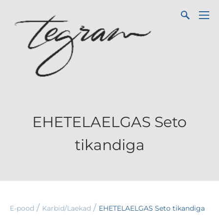
EHETELAELGAS Seto
tikandiga
/
/
E-pood
Karbid/Laekad
EHETELAELGAS Seto tikandiga