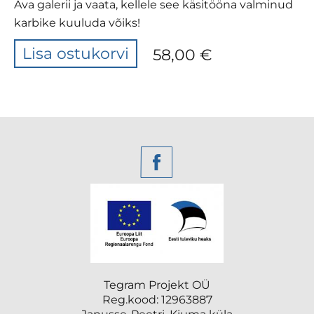
Ava galerii ja vaata, kellele see käsitööna valminud
karbike kuuluda võiks!
Lisa ostukorvi
58,00 €
Tegram Projekt OÜ
Reg.kood: 12963887