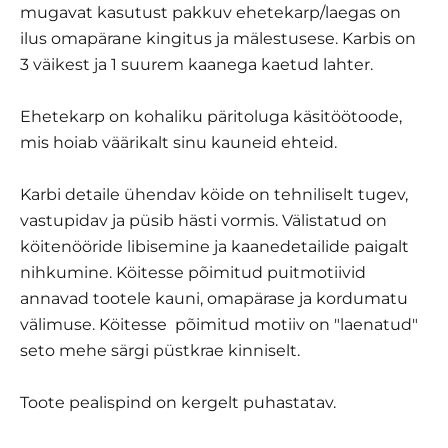
mugavat kasutust pakkuv ehetekarp/laegas on
ilus omapärane kingitus ja mälestusese. Karbis on
3 väikest ja 1 suurem kaanega kaetud lahter.
Ehetekarp on kohaliku päritoluga käsitöötoode,
mis hoiab väärikalt sinu kauneid ehteid.
Karbi detaile ühendav köide on tehniliselt tugev,
vastupidav ja püsib hästi vormis. Välistatud on
köitenööride libisemine ja kaanedetailide paigalt
nihkumine. Köitesse põimitud puitmotiivid
annavad tootele kauni, omapärase ja kordumatu
välimuse. Köitesse põimitud motiiv on "laenatud"
seto mehe särgi püstkrae kinniselt.
Toote pealispind on kergelt puhastatav.